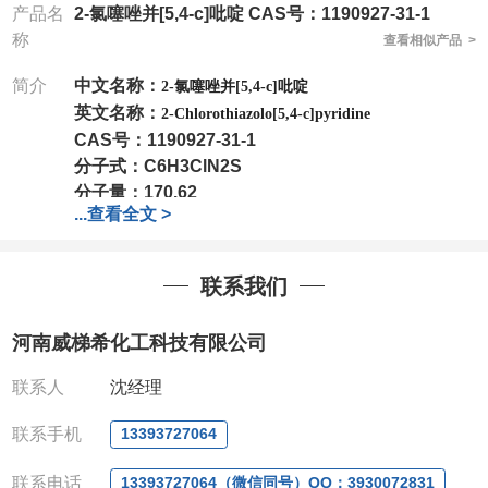
产品名
2-氯噻唑并[5,4-c]吡啶 CAS号：1190927-31-1
称
查看相似产品 >
简介
中文名称：
2-氯噻唑并[5,4-c]吡啶
英文名称：
2-Chlorothiazolo[5,4-c]pyridine
CAS号：
1190927-31-1
分子式：
C6H3ClN2S
分子量：
170.62
...
查看全文 >
包装：
1Mg ; 5Mg;10Mg ;100Mg;250Mg ;500Mg
;1g;2.5g ;5g ;10g
可根据客户需求进行分装
我司对高校及科研单位先发货和
*
后付款
;
如果您在工
联系我们
作中有用到的试剂
,
欢迎前来询购
,
如若出现质量问题
,
全额退款
,
并承担所有运费。
河南威梯希化工科技有限公司
电话
:0371-63377391/13393727064
QQ:3930072831
联系人
沈经理
微信
:13393727064
联系人
: 沈晓东(
欢迎致电
,
或
QQ
、微信联系
)
联系手机
13393727064
联系电话
13393727064（微信同号）QQ：3930072831