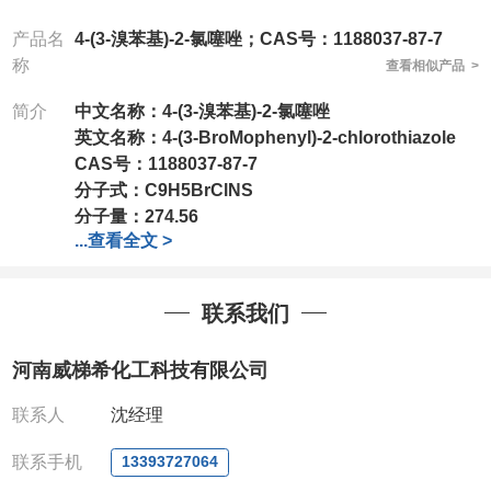
产品名
4-(3-溴苯基)-2-氯噻唑；CAS号：1188037-87-7
称
查看相似产品 >
简介
中文名称：
4-(3-溴苯基)-2-氯噻唑
英文名称：
4-(3-BroMophenyl)-2-chlorothiazole
C
AS号：
1188037-87-7
分子式：
C9H5BrClNS
分子量：
274.56
...
查看全文 >
包装：
1Mg ; 5Mg;10Mg ;100Mg;250Mg ;500Mg
;1g;2.5g ;5g ;10g
可根据客户需求进行分装
我司对高校及科研单位先发货和
*
后付款
;
如果您在工
联系我们
作中有用到的试剂
,
欢迎前来询购
,
如若出现质量问题
,
全额退款
,
并承担所有运费。
河南威梯希化工科技有限公司
电话
:0371-63377391/13393727064
QQ:3930072831
联系人
沈经理
微信
:13393727064
联系人
: 沈晓东(
欢迎致电
,
或
QQ
、微信联系
)
联系手机
13393727064