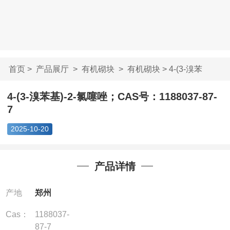
首页
>
产品展厅
>
有机砌块
>
有机砌块
> 4-(3-溴苯
基)-2-氯噻唑；CAS号...
4-(3-溴苯基)-2-氯噻唑；CAS号：1188037-87-
7
2025-10-20
产品详情
产地
郑州
Cas：
1188037-
87-7