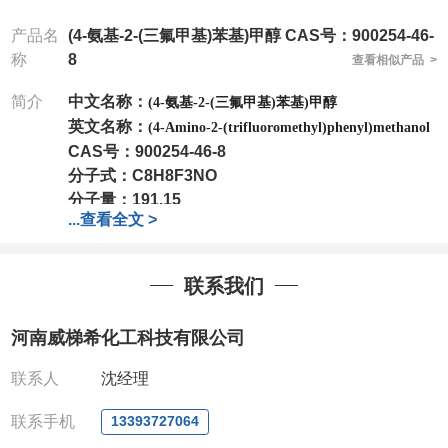
产品名
(4-氨基-2-(三氟甲基)苯基)甲醇 CAS号：900254-46-
称
8
查看相似产品 >
简介
中文名称：
(4-氨基-2-(三氟甲基)苯基)甲醇
英文名称：
(4-Amino-2-(trifluoromethyl)phenyl)methanol
CAS号：
900254-46-8
分子式：
C8H8F3NO
分子量：
191.15
...
查看全文 >
包装：
1Mg ; 5Mg;10Mg ;100Mg;250Mg ;500Mg
;1g;2.5g ;5g ;10g可根据客户需求进行分装
我司对高校及科研单位先发货和
*后付款;如果您在工
联系我们
作中有用到的试剂,欢迎前来询购,如若出现质量问题,
全额退款,并承担所有运费。电话:0371-
河南威梯希化工科技有限公司
63377391/13393727064
QQ:3930072831
联系人
沈经理
微信
:13393727064
联系人
: 沈晓东(欢迎致电,或QQ、微信联系)
联系手机
13393727064