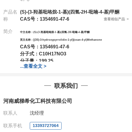
产品名
(S)-(3-羟基吡咯烷-1-基)(四氢-2H-吡喃-4-基)甲酮
称
CAS号：1354691-47-6
查看相似产品 >
简介
中文名称：
(S)-(3-羟基吡咯烷-1-基)(四氢-2H-吡喃-4-基)甲酮
英文名称：
[(3S)-3-hydroxypyrrolidin-1-yl](oxan-4-yl)Methanone
CAS号：
1354691-47-6
分子式：
C10H17NO3
分子量：
199.25
...
查看全文 >
包装：
1Mg ; 5Mg;10Mg ;100Mg;250Mg ;500Mg
;1g;2.5g ;5g ;10g可根据客户需求进行分装
我司对高校及科研单位先发货和
*后付款;如果您在工
联系我们
作中有用到的试剂,欢迎前来询购,如若出现质量问题,
全额退款,并承担所有运费。电话:0371-
河南威梯希化工科技有限公司
63377391/13393727064
QQ:3930072831
联系人
沈经理
微信
:13393727064
联系人
: 沈晓东(欢迎致电,或QQ、微信联系)
联系手机
13393727064