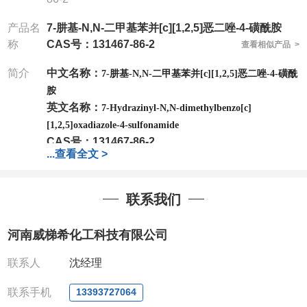
产品名
7-肼基-N,N-二甲基苯并[c][1,2,5]恶二唑-4-磺酰胺
称
CAS号：131467-86-2
查看相似产品 >
简介
中文名称：
7-肼基-N,N-二甲基苯并[c][1,2,5]恶二唑-4-磺酰
胺
英文名称：
7-Hydrazinyl-N,N-dimethylbenzo[c]
[1,2,5]oxadiazole-4-sulfonamide
CAS号：
131467-86-2
...
查看全文 >
分子式：
C8H11N5O3S
分子量：
257.27
包装：
1Mg ; 5Mg;10Mg ;100Mg;250Mg ;500Mg
联系我们
;1g;2.5g ;5g ;10g可根据客户需求进行分装
我司对高校及科研单位先发货和
*后付款;如果您在工
河南威梯希化工科技有限公司
作中有用到的试剂,欢迎前来询购,如若出现质量问题,
全额退款,并承担所有运费。电话:0371-
联系人
沈经理
63377391/13393727064
QQ:3930072831
联系手机
13393727064
微信
:13393727064