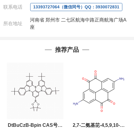
联系人
: 沈晓东(欢迎致电,或QQ、微信联系)
联系电话
13393727064（微信同号）QQ：3930072831
河南省 郑州市 二七区航海中路正商航海广场A
所在地址
座
推荐产品
DtBuCzB-Bpin CAS号：
2,7-二氨基芘-4,5,9,10-四