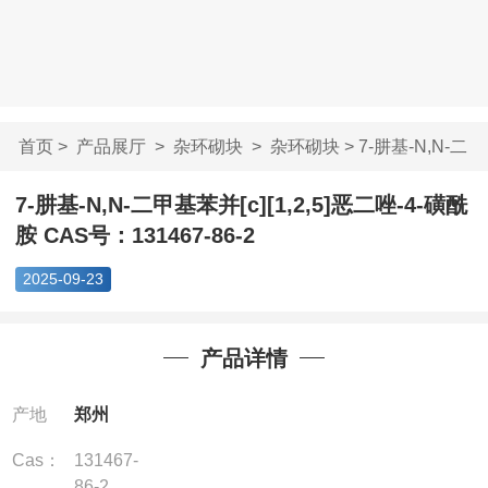
首页
>
产品展厅
>
杂环砌块
>
杂环砌块
> 7-肼基-N,N-二
甲基苯并[c][1,2...
7-肼基-N,N-二甲基苯并[c][1,2,5]恶二唑-4-磺酰
胺 CAS号：131467-86-2
2025-09-23
产品详情
产地
郑州
Cas：
131467-
86-2