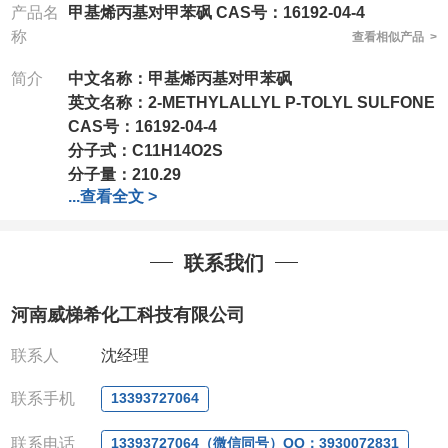
产品名
甲基烯丙基对甲苯砜 CAS号：16192-04-4
称
查看相似产品 >
简介
中文名称：甲基烯丙基对甲苯砜
英文名称：
2-METHYLALLYL P-TOLYL SULFONE
CAS号：
16192-04-4
分子式：
C11H14O2S
分子量：
210.29
...
查看全文 >
包装：
1Mg ; 5Mg;10Mg ;100Mg;250Mg ;500Mg
;1g;2.5g ;5g ;10g可根据客户需求进行分装
我司对高校及科研单位先发货和
*后付款;如果您在工
联系我们
作中有用到的试剂,欢迎前来询购,如若出现质量问题,
全额退款,并承担所有运费。电话:0371-
河南威梯希化工科技有限公司
63377391/13393727064
QQ:3930072831
联系人
沈经理
微信
:13393727064
联系人
: 沈晓东(欢迎致电,或QQ、微信联系)
联系手机
13393727064
联系电话
13393727064（微信同号）QQ：3930072831