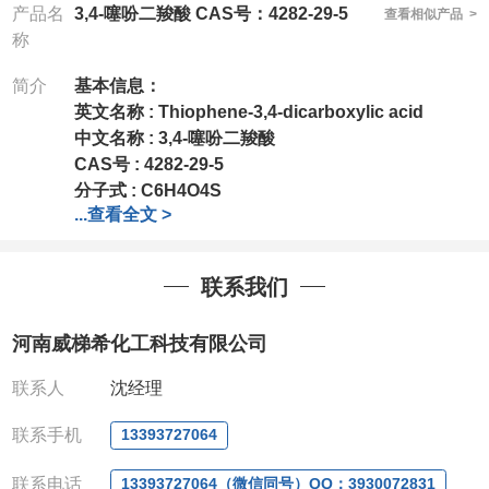
产品名
3,4-噻吩二羧酸 CAS号：4282-29-5
查看相似产品 >
称
简介
基本信息：
英文名称
: Thiophene-3,4-dicarboxylic acid
中文名称
: 3,4-噻吩二羧酸
CAS号 : 4282-29-5
分子式
: C6H4O4S
...
查看全文 >
分子量
: 172.16
沸点
: 405.9°C at 760 mmHg
联系我们
我司对高校及科研单位先发货后付款;如果您在工作
中有用到的试剂,欢迎前来询购.
河南威梯希化工科技有限公司
如若出现质量问题
,可全额退款,并承担所有运费。
您的满意是我们至高无上的荣誉，我们将竭诚为您服
联系人
沈经理
务！
注：店铺内只有部分产品，如有需要其他产品也可定
联系手机
13393727064
制！
联系电话
13393727064（微信同号）QQ：3930072831