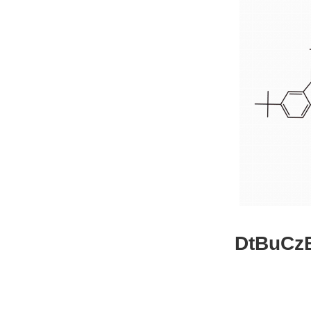
DtBuCzB-B
26