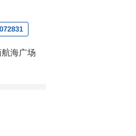
72831
联系
)
商航海广场