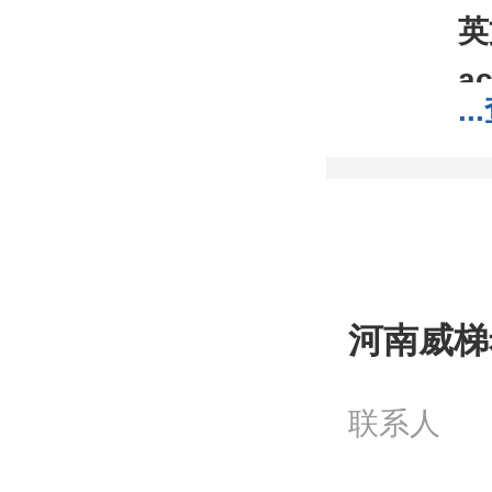
英
ac
...
C
分
分
包
;1
河南威梯
我
工
联系人
问