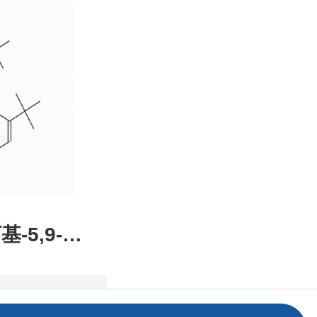
装，高校
发后付
基-5,9-二
2,1-DE]