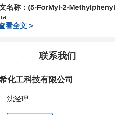
文名称：
(5-ForMyl-2-Methylphenyl
id
查看全文 >
AS号：
1186398-35-5
子式：
C8H9BO3
子量：
163.97
联系我们
装：
1Mg ; 5Mg;10Mg ;100Mg;250
g;2.5g ;5g ;10g
可根据客户需求进行
希化工科技有限公司
司对高校及科研单位先发货和
*
后付
作中有用到的试剂
,
欢迎前来询购
,
如
沈经理
题
,
全额退款
,
并承担所有运费。