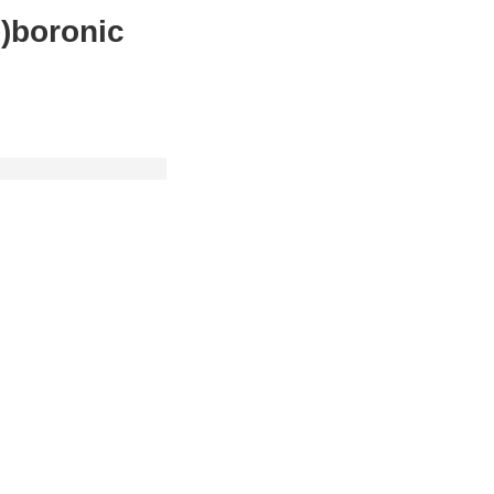
)boronic
Mg ;500Mg
分装
款
;
如果您在
若出现质量