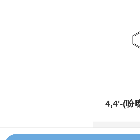
4,4'-(
甲腈，CAS