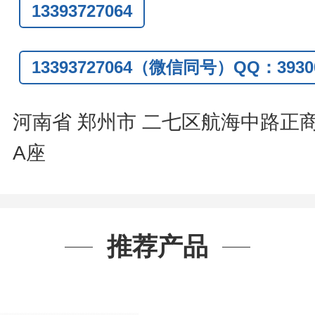
13393727064
话
:0371-63377391/13393727064
Q:3930072831
13393727064（微信同号）QQ：39300
信
:13393727064
系人
: 沈晓东(
欢迎致电
,
或
QQ
、微信
河南省 郑州市 二七区航海中路正
A座
推荐产品