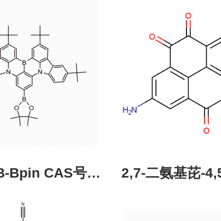
pin CAS号：
2,7-二氨基芘-4,5
43331-97-7
酮，CAS:245987