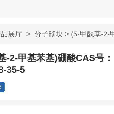
产品展厅
>
分子砌块
> (5-甲酰基-2
.
酰基-2-甲基苯基)硼酸CAS号：
8-35-5
8