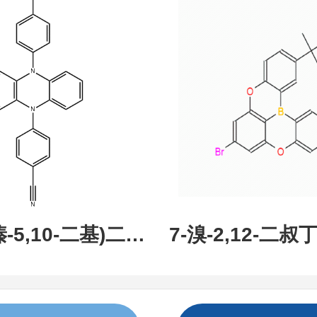
现货促销，可分
研究所 先
吩嗪-5,10-二基)二苯
7-溴-2,12-二叔丁
:1638702-80-
氧杂-13B-硼萘[3,