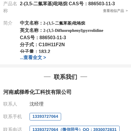
产品名
2-(3,5-二氟苯基)吡咯烷 CAS号：886503-11-3
称
查看相似产品 >
简介
中文名称：
2-(3,5-二氟苯基)吡咯烷
英文名称：
2-(3,5-Difluorophenyl)pyrrolidine
CAS号：
886503-11-3
分子式：
C10H11F2N
分子量：
183.2
...
查看全文 >
包装：
1Mg ; 5Mg;10Mg ;100Mg;250Mg ;500Mg
;1g;2.5g ;5g ;10g
可根据客户需求进行分装
我司对高校及科研单位先发货和
*
后付款
;
如果您在工
联系我们
作中有用到的试剂
,
欢迎前来询购
,
如若出现质量问题
,
全额退款
,
并承担所有运费。
河南威梯希化工科技有限公司
电话
:0371-63377391/13393727064
QQ:3930072831
联系人
沈经理
微信
:13393727064
联系人
: 沈晓东(
欢迎致电
,
或
QQ
、微信联系
)
联系手机
13393727064
联系电话
13393727064（微信同号）QQ：3930072831